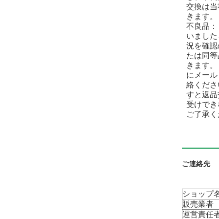
交換は当
きます。
不良品：
いました
況を確認
たは同等
きます。
にメール
絡くださ
すと返品
受けでき
ご了承く
ご連絡先
ショップ
販売業者
運営責任