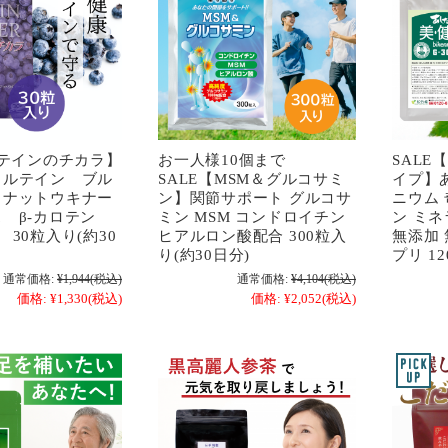
ルテインのチカラ】
お一人様10個まで
SAL
 ルテイン ブル
SALE【MSM＆グルコサミ
イプ】
 ナットウキナー
ン】関節サポート グルコサ
ニウム
ス β-カロテン
ミン MSM コンドロイチン
ン ミ
 30粒入り(約30
ヒアルロン酸配合 300粒入
無添加 
り(約30日分)
プリ 1
通常価格:
¥1,944
(税込)
通常価格:
¥4,104
(税込)
価格:
¥1,330
(税込)
価格:
¥2,052
(税込)